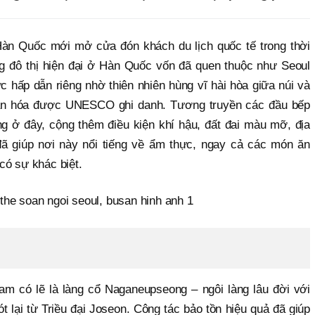
àn Quốc mới mở cửa đón khách du lịch quốc tế trong thời
g đô thị hiện đại ở Hàn Quốc vốn đã quen thuộc như Seoul
c hấp dẫn riêng nhờ thiên nhiên hùng vĩ hài hòa giữa núi và
 văn hóa được UNESCO ghi danh. Tương truyền các đầu bếp
ng ở đây, cộng thêm điều kiện khí hậu, đất đai màu mỡ, địa
ã giúp nơi này nổi tiếng về ẩm thực, ngay cả các món ăn
có sự khác biệt.
am có lẽ là làng cổ Naganeupseong – ngôi làng lâu đời với
 lại từ Triều đại Joseon. Công tác bảo tồn hiệu quả đã giúp