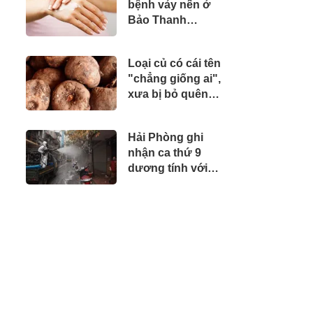
bệnh vảy nến ở
Bảo Thanh
Đường
Loại củ có cái tên
"chẳng giống ai",
xưa bị bỏ quên
nay thành đặc sản
250k/kg được săn
Hải Phòng ghi
lùng ráo riết
nhận ca thứ 9
dương tính với
SARS-CoV-2 liên
quan “ổ dịch”
huyện Vĩnh Bảo