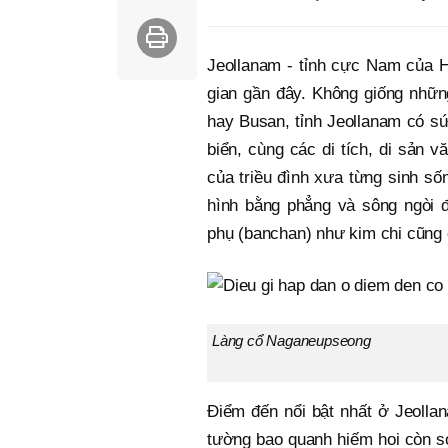
Jeollanam - tỉnh cực Nam của H
gian gần đây. Không giống nhữn
hay Busan, tỉnh Jeollanam có sứ
biển, cùng các di tích, di sản
của triều đình xưa từng sinh số
hình bằng phẳng và sông ngòi đ
phụ (banchan) như kim chi cũng 
Làng cổ Naganeupseong
Điểm đến nổi bật nhất ở Jeollan
tường bao quanh hiếm hoi còn sót