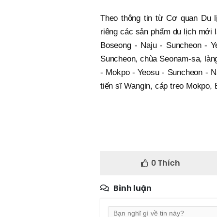
Theo thông tin từ Cơ quan Du l
riêng các sản phẩm du lịch mới 
Boseong - Naju - Suncheon - Y
Suncheon, chùa Seonam-sa, làng
- Mokpo - Yeosu - Suncheon - Na
tiến sĩ Wangin, cáp treo Mokpo,
0
Thích
Bình luận