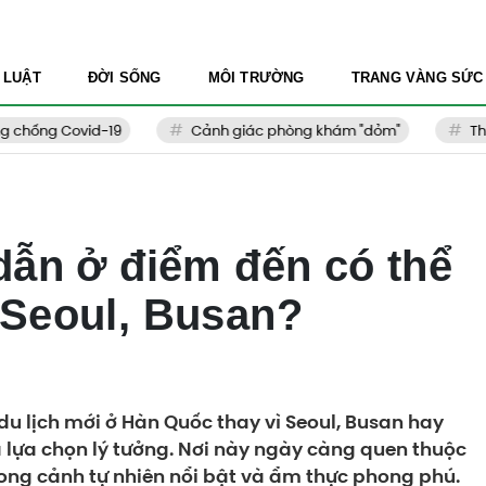
 LUẬT
ĐỜI SỐNG
MÔI TRƯỜNG
TRANG VÀNG SỨC
ống Covid-19
Cảnh giác phòng khám "dỏm"
Thẩm m
dẫn ở điểm đến có thể
 Seoul, Busan?
u lịch mới ở Hàn Quốc thay vì Seoul, Busan hay
là lựa chọn lý tưởng. Nơi này ngày càng quen thuộc
ong cảnh tự nhiên nổi bật và ẩm thực phong phú.