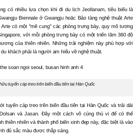
 có nhiều lựa chọn khi đi du lịch Jeollanam, tiêu biểu là
 Gwangju Biennale ở Gwangju hoặc Bảo tàng nghệ thuật Arte
g Arte có một "mê cung" các phòng trưng bày, quy mô tương
ingapore, với mỗi phòng trưng bày có một triển lãm 360 độ
hương của thiên nhiên. Những trải nghiệm này phù hợp với
t du khách phải là người am hiểu về nghệ thuật.
ữu tuyến cáp treo trên biển đầu tiên tại Hàn Quốc
i tuyến cáp treo trên biển đầu tiên tại Hàn Quốc và trải dài
Dolsan và Jasan. Đây một cách vô cùng thú vị để có thể
thiên nhiên và thành phố biển xinh đẹp này, đặc biệt là vào
linh đủ sắc màu được thắp sáng.