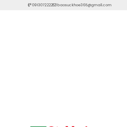
0913072222
baosuckhoe365@gmail.com