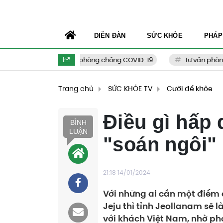
DIỄN ĐÀN
SỨC KHỎE
PHÁP
Tuyên truyền phòng chống COVID-19
Tư vấn phòng ch
Trang chủ
SỨC KHỎE TV
Cười để khỏe
Điều gì hấp 
BÌNH
LUẬN
"soán ngôi"
21:18 14/01/2024
Với những ai cần một điểm d
Jeju thì tỉnh Jeollanam sẽ 
với khách Việt Nam, nhờ ph