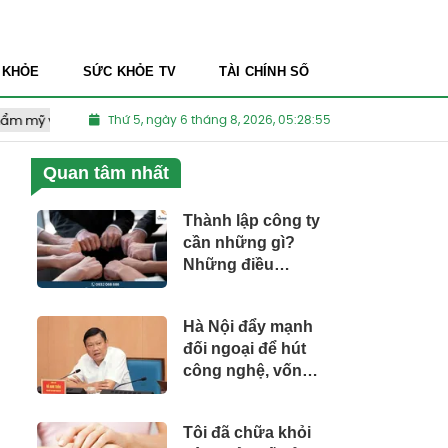
 KHỎE
SỨC KHỎE TV
TÀI CHÍNH SỐ
ỹ viện kém chất lượng
Thứ 5, ngày 6 tháng 8, 2026, 05:28:56
Thuốc Nam dành cho người Việt
Quan tâm nhất
Thành lập công ty
cần những gì?
Những điều
Startup nên biết
Hà Nội đẩy mạnh
đối ngoại để hút
công nghệ, vốn
đầu tư và nguồn
nhân lực chất
Tôi đã chữa khỏi
lượng cao