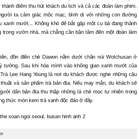
trở thành điểm thu hút khách du lịch và cả các đoàn làm phim.
gười ta cảm giác mộc mạc, bình dị với những con đường
au xanh mướt... Không khó để bắt gặp một cụ bà đang thảnh
ng trong vườn nhà, mà chẳng cần bận tâm đến một đoàn làm
nhiên, đồn điền chè Dawon nằm dưới chân núi Wolchusan ở
lý tưởng. Sau khi hòa mình vào không gian xanh mướt của
 Trà Lee Hang Young là nơi du khách được nghe những câu
 thuật và sản phẩm trà bản địa. Nếu may mắn, du khách sẽ
người dân bản địa thu thập những lá chè mọc tự nhiên trong
̉ng thức món kem trà xanh độc đáo ở đây.
am