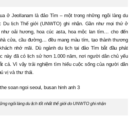
a ở Jeollanam là đảo Tím – một trong những ngôi làng du
hức Du lịch Thế giới (UNWTO) ghi nhận. Gần như mọi thứ ở
n như oải hương, hoa cúc asta, hoa mộc lan tím… cho đến
 nhà cửa, cầu đường… đều mang màu tím, tạo thành thương
khách nhớ mãi. Dù ngành du lịch tại đảo Tím bắt đầu phát
c này đã có lịch sử hơn 1.000 năm, nơi người dân chủ yếu
t cá. Vì vậy trải nghiệm tìm hiểu cuộc sống của người dân
ú vị và thư thái.
ng ngôi làng du lịch tốt nhất thế giới do UNWTO ghi nhận