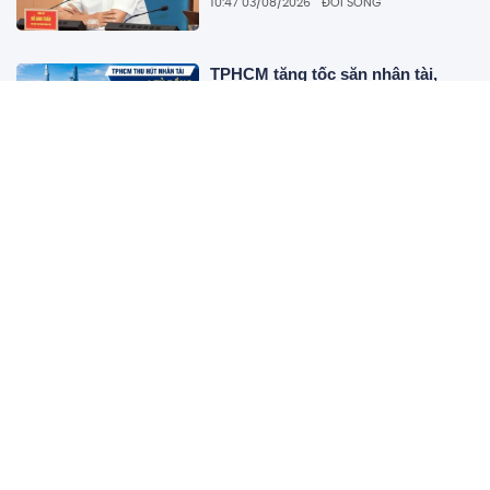
10:47 03/08/2026
ĐỜI SỐNG
TPHCM tăng tốc săn nhân tài,
thưởng đến 1 tỷ đồng cho người
có tài năng đặc biệt
09:55 31/07/2026
Công nghệ
Giá Galaxy Z Flip8 cao hơn Z Flip
7 nhưng được đánh giá màu đẹp
hơn
10:54 29/07/2026
Công nghệ
Triệt xóa đường dây buôn lậu
thủy sản xuyên biên giới quy mô
gần 1.000 tỷ đồng
10:24 29/07/2026
PHÁP LUẬT