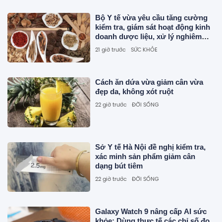
Bộ Y tế vừa yêu cầu tăng cường
kiểm tra, giám sát hoạt động kinh
doanh dược liệu, xử lý nghiêm
dược liệu không rõ nguồn gốc
21 giờ trước
SỨC KHỎE
Cách ăn dứa vừa giảm cân vừa
đẹp da, không xót ruột
22 giờ trước
ĐỜI SỐNG
Sở Y tế Hà Nội đề nghị kiểm tra,
xác minh sản phẩm giảm cân
dạng bút tiêm
22 giờ trước
ĐỜI SỐNG
Galaxy Watch 9 nâng cấp AI sức
khỏe: Dùng thực tế các chỉ số đo