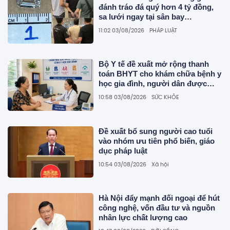
đánh tráo đá quý hơn 4 tỷ đồng,
sa lưới ngay tại sân bay
Singapore
11:02 03/08/2026
PHÁP LUẬT
Bộ Y tế đề xuất mở rộng thanh
toán BHYT cho khám chữa bệnh y
học gia đình, người dân được
hưởng thêm nhiều quyền lợi
10:58 03/08/2026
SỨC KHỎE
Đề xuất bổ sung người cao tuổi
vào nhóm ưu tiên phổ biến, giáo
dục pháp luật
10:54 03/08/2026
Xã hội
Hà Nội đẩy mạnh đối ngoại để hút
công nghệ, vốn đầu tư và nguồn
nhân lực chất lượng cao