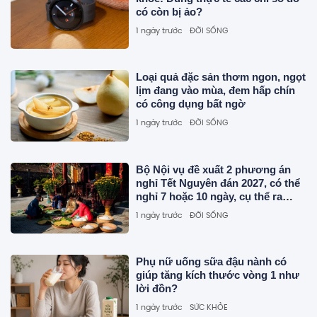
có còn bị ảo?
1 ngày trước
ĐỜI SỐNG
Loại quả đặc sản thơm ngon, ngọt
lịm đang vào mùa, đem hấp chín
có công dụng bất ngờ
1 ngày trước
ĐỜI SỐNG
Bộ Nội vụ đề xuất 2 phương án
nghỉ Tết Nguyên đán 2027, có thể
nghỉ 7 hoặc 10 ngày, cụ thể ra
sao?
1 ngày trước
ĐỜI SỐNG
Phụ nữ uống sữa đậu nành có
giúp tăng kích thước vòng 1 như
lời đồn?
1 ngày trước
SỨC KHỎE