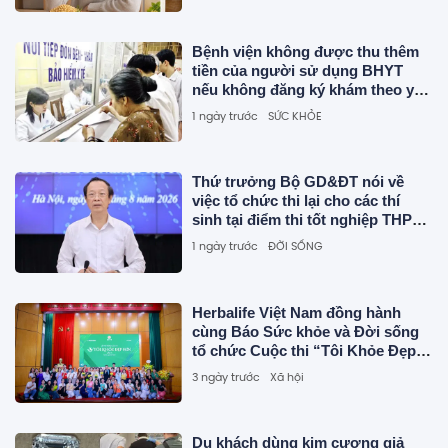
Bệnh viện không được thu thêm
tiền của người sử dụng BHYT
nếu không đăng ký khám theo yêu
cầu.
1 ngày trước
SỨC KHỎE
Thứ trưởng Bộ GD&ĐT nói về
việc tổ chức thi lại cho các thí
sinh tại điểm thi tốt nghiệp THPT
Chuyên Tuyên Quang
1 ngày trước
ĐỜI SỐNG
Herbalife Việt Nam đồng hành
cùng Báo Sức khỏe và Đời sống
tổ chức Cuộc thi “Tôi Khỏe Đẹp
Hơn” lần thứ 5
3 ngày trước
Xã hội
Du khách dùng kim cương giả