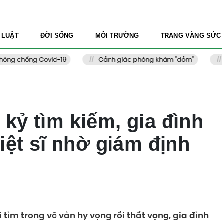
 LUẬT
ĐỜI SỐNG
MÔI TRƯỜNG
TRANG VÀNG SỨC
 chống Covid-19
Cảnh giác phòng khám "dỏm"
Thẩ
kỷ tìm kiếm, gia đình
liệt sĩ nhờ giám định
tìm trong vô vàn hy vọng rồi thất vọng, gia đình