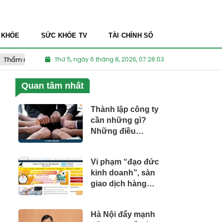
 KHỎE
SỨC KHỎE TV
TÀI CHÍNH SỐ
m mỹ viện kém chất lượng
Thứ 5, ngày 6 tháng 8, 2026, 07:28:04
Thuốc Nam dành cho người Việt
Quan tâm nhất
Thành lập công ty
cần những gì?
Những điều
Startup nên biết
Vi phạm “đạo đức
kinh doanh”, sàn
giao dịch hàng
hóa Gia Cát Lợi bị
xử lý
Hà Nội đẩy mạnh