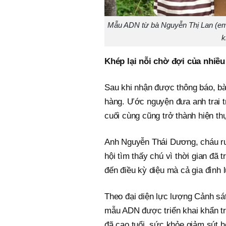
Mẫu ADN từ bà Nguyễn Thị Lan (em gá
k
Khép lại nỗi chờ đợi của nhiều
Sau khi nhận được thông báo, bà 
hàng. Ước nguyện đưa anh trai 
cuối cùng cũng trở thành hiện th
Anh Nguyễn Thái Dương, cháu ruột
hội tìm thấy chú vì thời gian đã
đến điều kỳ diệu mà cả gia đình
Theo đại diện lực lượng Cảnh sát 
mẫu ADN được triển khai khẩn tr
đã cao tuổi, sức khỏe giảm sút h