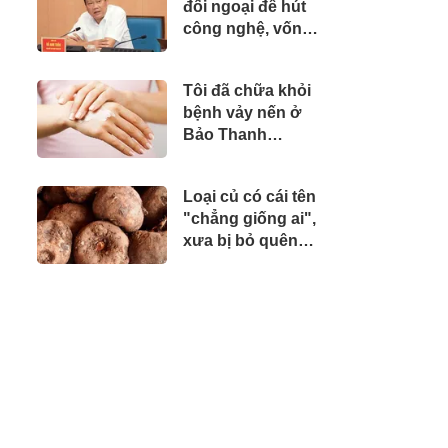
đối ngoại để hút
công nghệ, vốn
đầu tư và nguồn
nhân lực chất
Tôi đã chữa khỏi
lượng cao
bệnh vảy nến ở
Bảo Thanh
Đường
Loại củ có cái tên
"chẳng giống ai",
xưa bị bỏ quên
nay thành đặc sản
250k/kg được săn
lùng ráo riết