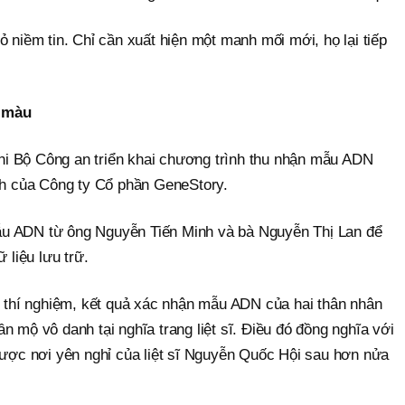
ỏ niềm tin. Chỉ cần xuất hiện một manh mối mới, họ lại tiếp
 màu
i Bộ Công an triển khai chương trình thu nhận mẫu ADN
ành của Công ty Cổ phần GeneStory.
u ADN từ ông Nguyễn Tiến Minh và bà Nguyễn Thị Lan để
 liệu lưu trữ.
ng thí nghiệm, kết quả xác nhận mẫu ADN của hai thân nhân
n mộ vô danh tại nghĩa trang liệt sĩ. Điều đó đồng nghĩa với
 được nơi yên nghỉ của liệt sĩ Nguyễn Quốc Hội sau hơn nửa