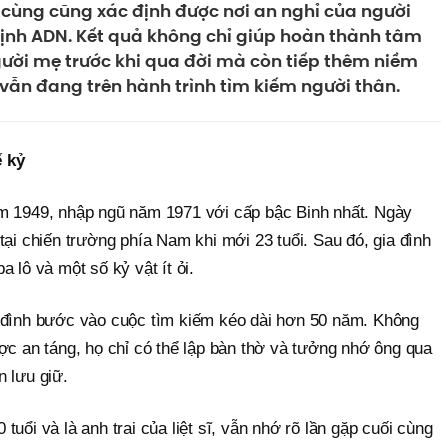
i cùng cũng xác định được nơi an nghỉ của người
ịnh ADN. Kết quả không chỉ giúp hoàn thành tâm
ười mẹ trước khi qua đời mà còn tiếp thêm niềm
sĩ vẫn đang trên hành trình tìm kiếm người thân.
ế kỷ
ăm 1949, nhập ngũ năm 1971 với cấp bậc Binh nhất. Ngày
tại chiến trường phía Nam khi mới 23 tuổi. Sau đó, gia đình
 lô và một số kỷ vật ít ỏi.
 đình bước vào cuộc tìm kiếm kéo dài hơn 50 năm. Không
ợc an táng, họ chỉ có thể lập bàn thờ và tưởng nhớ ông qua
n lưu giữ.
uổi và là anh trai của liệt sĩ, vẫn nhớ rõ lần gặp cuối cùng