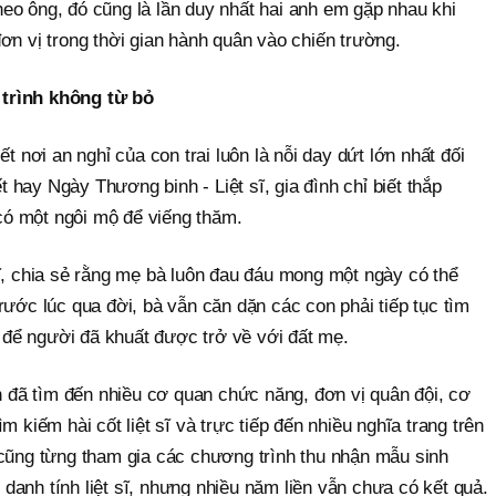
eo ông, đó cũng là lần duy nhất hai anh em gặp nhau khi
ơn vị trong thời gian hành quân vào chiến trường.
trình không từ bỏ
ết nơi an nghỉ của con trai luôn là nỗi day dứt lớn nhất đối
ết hay Ngày Thương binh - Liệt sĩ, gia đình chỉ biết thắp
ó một ngôi mộ để viếng thăm.
ĩ, chia sẻ rằng mẹ bà luôn đau đáu mong một ngày có thể
rước lúc qua đời, bà vẫn căn dặn các con phải tiếp tục tìm
để người đã khuất được trở về với đất mẹ.
nh đã tìm đến nhiều cơ quan chức năng, đơn vị quân đội, cơ
m kiếm hài cốt liệt sĩ và trực tiếp đến nhiều nghĩa trang trên
 cũng từng tham gia các chương trình thu nhận mẫu sinh
anh tính liệt sĩ, nhưng nhiều năm liền vẫn chưa có kết quả.