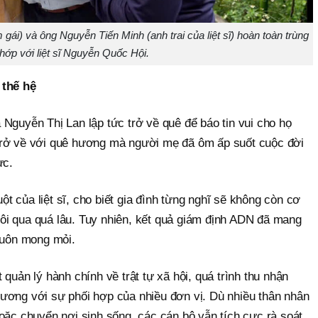
i) và ông Nguyễn Tiến Minh (anh trai của liệt sĩ) hoàn toàn trùng
hớp với liệt sĩ Nguyễn Quốc Hội.
 thế hệ
Nguyễn Thị Lan lập tức trở về quê để báo tin vui cho họ
trở về với quê hương mà người mẹ đã ôm ấp suốt cuộc đời
ực.
 của liệt sĩ, cho biết gia đình từng nghĩ sẽ không còn cơ
 trôi qua quá lâu. Tuy nhiên, kết quả giám định ADN đã mang
 luôn mong mỏi.
quản lý hành chính về trật tự xã hội, quá trình thu nhận
ương với sự phối hợp của nhiều đơn vị. Dù nhiều thân nhân
oặc chuyển nơi sinh sống, các cán bộ vẫn tích cực rà soát,