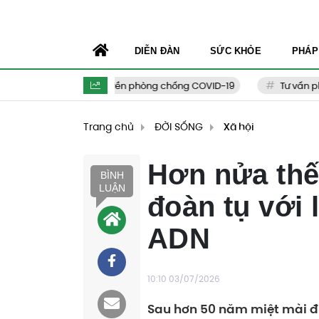
DIỄN ĐÀN
SỨC KHỎE
PHÁP
Tuyên truyền phòng chống COVID-19
Tư vấn phòng
Trang chủ
ĐỜI SỐNG
Xã hội
Hơn nửa thế 
BÌNH
LUẬN
đoàn tụ với 
ADN
10:10 03/07/2026
Sau hơn 50 năm miệt mài đi 