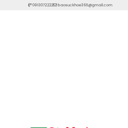
0913072222
baosuckhoe365@gmail.com