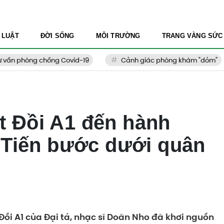
 LUẬT
ĐỜI SỐNG
MÔI TRƯỜNG
TRANG VÀNG SỨC
n phòng chống Covid-19
Cảnh giác phòng khám "dỏm"
 Đồi A1 đến hành
 ‘Tiến bước dưới quân
ồi A1 của Đại tá, nhạc sĩ Doãn Nho đã khơi nguồn