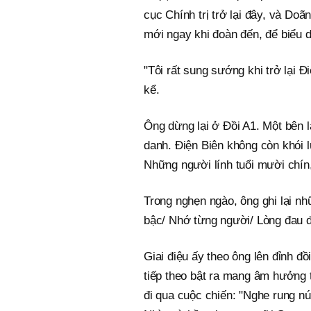
cục Chính trị trở lại đây, và Do
mới ngay khi đoàn đến, để biểu d
"Tôi rất sung sướng khi trở lại 
kể.
Ông dừng lại ở Đồi A1. Một bên l
danh. Điện Biên không còn khói l
Những người lính tuổi mười chín,
Trong nghẹn ngào, ông ghi lại n
bậc/ Nhớ từng người/ Lòng đau đớ
Giai điệu ấy theo ông lên đỉnh đ
tiếp theo bật ra mang âm hưởng t
đi qua cuộc chiến: "Nghe rung nú