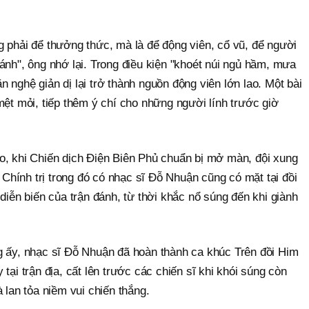
g phải để thưởng thức, mà là để động viên, cổ vũ, để người
ánh", ông nhớ lại. Trong điều kiện "khoét núi ngủ hầm, mưa
 nghệ giản dị lại trở thành nguồn động viên lớn lao. Một bài
mệt mỏi, tiếp thêm ý chí cho những người lính trước giờ
o, khi Chiến dịch Điện Biên Phủ chuẩn bị mở màn, đội xung
hính trị trong đó có nhạc sĩ Đỗ Nhuận cũng có mặt tại đồi
 diễn biến của trận đánh, từ thời khắc nổ súng đến khi giành
g ấy, nhạc sĩ Đỗ Nhuận đã hoàn thành ca khúc Trên đồi Him
tại trận địa, cất lên trước các chiến sĩ khi khói súng còn
 lan tỏa niềm vui chiến thắng.