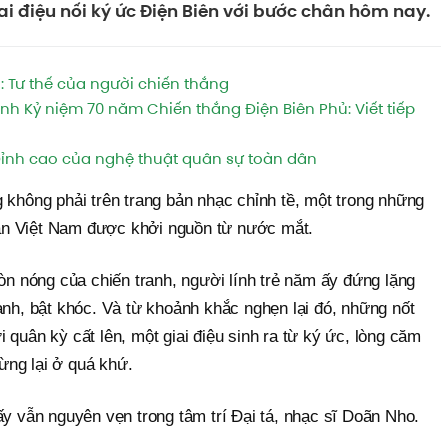
ai điệu nối ký ức Điện Biên với bước chân hôm nay.
 Tư thế của người chiến thắng
hành Kỷ niệm 70 năm Chiến thắng Điện Biên Phủ: Viết tiếp
Đỉnh cao của nghệ thuật quân sự toàn dân
 không phải trên trang bản nhạc chỉnh tề, một trong những
n Việt Nam được khởi nguồn từ nước mắt.
còn nóng của chiến tranh, người lính trẻ năm ấy đứng lặng
anh, bật khóc. Và từ khoảnh khắc nghẹn lại đó, những nốt
 quân kỳ cất lên, một giai điệu sinh ra từ ký ức, lòng căm
ừng lại ở quá khứ.
ấy vẫn nguyên vẹn trong tâm trí Đại tá, nhạc sĩ Doãn Nho.