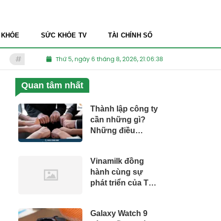
 KHỎE
SỨC KHỎE TV
TÀI CHÍNH SỐ
Thẩm mỹ viện kém chất lượng
Thứ 5, ngày 6 tháng 8, 2026, 21:06:39
Thuốc Nam dành cho ngườ
Quan tâm nhất
Thành lập công ty
cần những gì?
Những điều
Startup nên biết
Vinamilk đồng
hành cùng sự
phát triển của Thủ
đô Hà Nội
Galaxy Watch 9