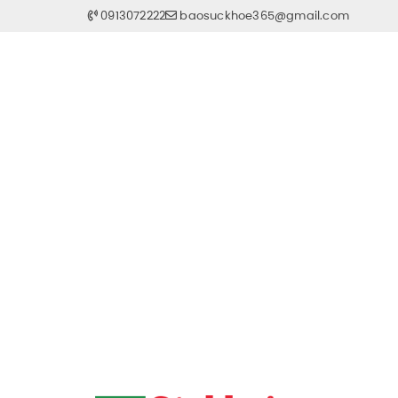
0913072222
baosuckhoe365@gmail.com