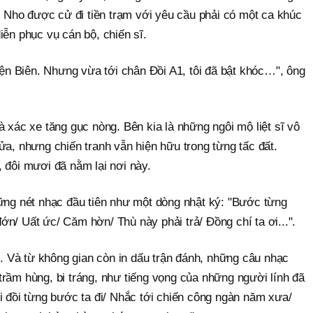
ãn Nho được cử đi tiền trạm với yêu cầu phải có một ca khúc
iễn phục vụ cán bộ, chiến sĩ.
Điện Biên. Nhưng vừa tới chân Đồi A1, tôi đã bật khóc…", ông
à xác xe tăng gục nòng. Bên kia là những ngôi mộ liệt sĩ vô
ửa, nhưng chiến tranh vẫn hiện hữu trong từng tấc đất.
 đôi mươi đã nằm lại nơi này.
hững nét nhạc đầu tiên như một dòng nhật ký: "Bước từng
n/ Uất ức/ Căm hờn/ Thù này phải trả/ Đồng chí ta ơi...".
ồi. Và từ không gian còn in dấu trận đánh, những câu nhạc
rầm hùng, bi tráng, như tiếng vọng của những người lính đã
i đồi từng bước ta đi/ Nhắc tới chiến công ngàn năm xưa/