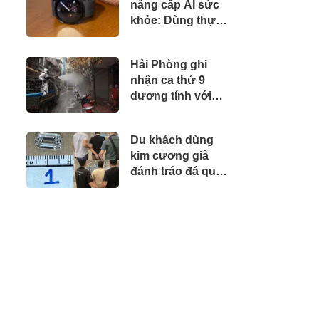
nâng cấp AI sức
khỏe: Dùng thực
tế các chỉ số đo có
còn bị ảo?
Hải Phòng ghi
nhận ca thứ 9
dương tính với
SARS-CoV-2 liên
quan “ổ dịch”
Du khách dùng
huyện Vĩnh Bảo
kim cương giả
đánh tráo đá quý
hơn 4 tỷ đồng, sa
lưới ngay tại sân
bay Singapore