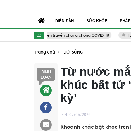
DIỄN ĐÀN
SỨC KHỎE
PHÁP
Tuyên truyền phòng chống COVID-19
Tư vấ
Trang chủ
ĐỜI SỐNG
Từ nước mắt
BÌNH
LUẬN
khúc bất tử
kỳ’
14:41 07/05/2026
Khoảnh khắc bật khóc trên Đ