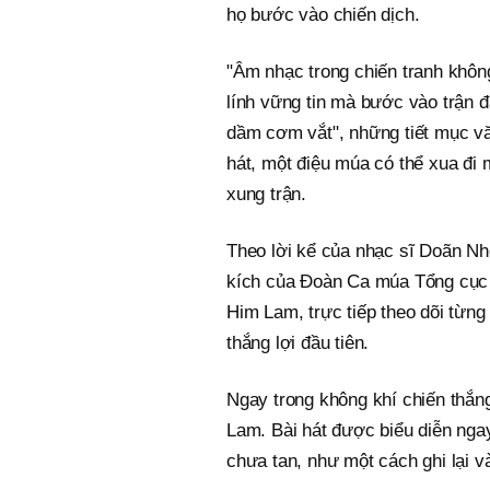
họ bước vào chiến dịch.
"Âm nhạc trong chiến tranh khôn
lính vững tin mà bước vào trận đ
dầm cơm vắt", những tiết mục văn
hát, một điệu múa có thể xua đi 
xung trận.
Theo lời kể của nhạc sĩ Doãn Nh
kích của Đoàn Ca múa Tổng cục C
Him Lam, trực tiếp theo dõi từng
thắng lợi đầu tiên.
Ngay trong không khí chiến thắn
Lam. Bài hát được biểu diễn ngay 
chưa tan, như một cách ghi lại và