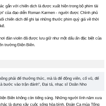
ác gắn với chiến dịch là được xuất hiện trong bộ phim tài
 lợi' của đạo diễn Roman Karmen - người được Chính phủ
i chiến dịch để ghi lại những thước phim quý giá về thời
kể.
ơi đàn violin đã được lưu giữ như một dấu ấn đặc biệt của
iến trường Điện Biên.
hông phải để thưởng thức, mà là để động viên, cổ vũ, để
mà bước vào trận đánh", Đại tá, nhạc sĩ Doãn Nho
Điện Biên không còn tiếng súng. Những người lính năm xưa
" khác là dựng xây cuộc sống hòa bình. Đoàn Ca múa Tổng