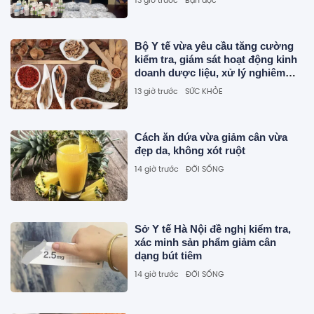
Bộ Y tế vừa yêu cầu tăng cường
kiểm tra, giám sát hoạt động kinh
doanh dược liệu, xử lý nghiêm
dược liệu không rõ nguồn gốc
13 giờ trước
SỨC KHỎE
Cách ăn dứa vừa giảm cân vừa
đẹp da, không xót ruột
14 giờ trước
ĐỜI SỐNG
Sở Y tế Hà Nội đề nghị kiểm tra,
xác minh sản phẩm giảm cân
dạng bút tiêm
14 giờ trước
ĐỜI SỐNG