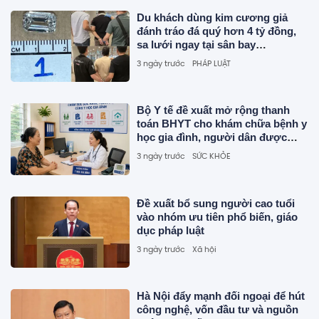
Du khách dùng kim cương giả
đánh tráo đá quý hơn 4 tỷ đồng,
sa lưới ngay tại sân bay
Singapore
3 ngày trước
PHÁP LUẬT
Bộ Y tế đề xuất mở rộng thanh
toán BHYT cho khám chữa bệnh y
học gia đình, người dân được
hưởng thêm nhiều quyền lợi
3 ngày trước
SỨC KHỎE
Đề xuất bổ sung người cao tuổi
vào nhóm ưu tiên phổ biến, giáo
dục pháp luật
3 ngày trước
Xã hội
Hà Nội đẩy mạnh đối ngoại để hút
công nghệ, vốn đầu tư và nguồn