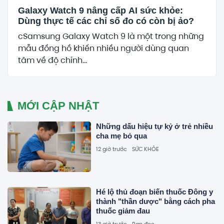
Galaxy Watch 9 nâng cấp AI sức khỏe:
Dùng thực tế các chỉ số đo có còn bị ảo?
cSamsung Galaxy Watch 9 là một trong những
mẫu đồng hồ khiến nhiều người dùng quan
tâm về độ chính...
MỚI CẬP NHẬT
Những dấu hiệu tự kỷ ở trẻ nhiều
cha mẹ bỏ qua
12 giờ trước
SỨC KHỎE
Hé lộ thủ đoạn biến thuốc Đông y
thành "thần dược" bằng cách pha
thuốc giảm đau
13 giờ trước
Bạn đọc