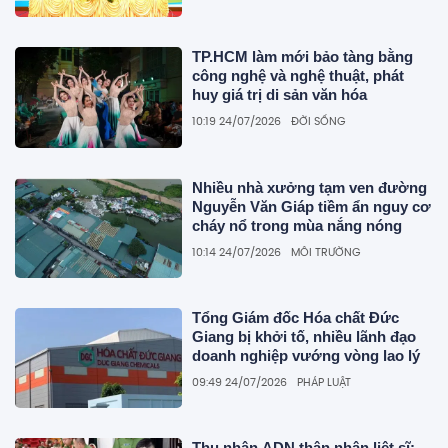
TP.HCM làm mới bảo tàng bằng
công nghệ và nghệ thuật, phát
huy giá trị di sản văn hóa
10:19 24/07/2026
ĐỜI SỐNG
Nhiều nhà xưởng tạm ven đường
Nguyễn Văn Giáp tiềm ẩn nguy cơ
cháy nổ trong mùa nắng nóng
10:14 24/07/2026
MÔI TRƯỜNG
Tổng Giám đốc Hóa chất Đức
Giang bị khởi tố, nhiều lãnh đạo
doanh nghiệp vướng vòng lao lý
09:49 24/07/2026
PHÁP LUẬT
Thu nhận ADN thân nhân liệt sĩ: