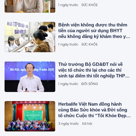
1 ngày trước
SỨC KHỎE
Bệnh viện không được thu thêm
tiền của người sử dụng BHYT
nếu không đăng ký khám theo yêu
cầu.
1 ngày trước
SỨC KHỎE
Thứ trưởng Bộ GD&ĐT nói về
việc tổ chức thi lại cho các thí
sinh tại điểm thi tốt nghiệp THPT
Chuyên Tuyên Quang
1 ngày trước
ĐỜI SỐNG
Herbalife Việt Nam đồng hành
cùng Báo Sức khỏe và Đời sống
tổ chức Cuộc thi “Tôi Khỏe Đẹp
Hơn” lần thứ 5
3 ngày trước
Xã hội