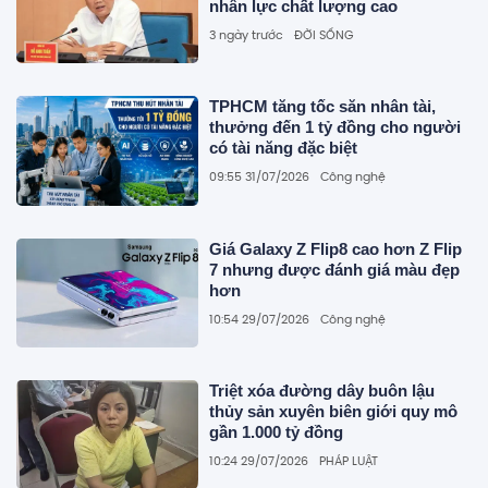
nhân lực chất lượng cao
3 ngày trước
ĐỜI SỐNG
TPHCM tăng tốc săn nhân tài,
thưởng đến 1 tỷ đồng cho người
có tài năng đặc biệt
09:55 31/07/2026
Công nghệ
Giá Galaxy Z Flip8 cao hơn Z Flip
7 nhưng được đánh giá màu đẹp
hơn
10:54 29/07/2026
Công nghệ
Triệt xóa đường dây buôn lậu
thủy sản xuyên biên giới quy mô
gần 1.000 tỷ đồng
10:24 29/07/2026
PHÁP LUẬT