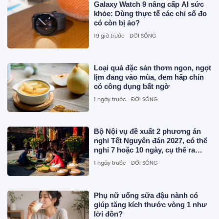
Galaxy Watch 9 nâng cấp AI sức
khỏe: Dùng thực tế các chỉ số đo
có còn bị ảo?
19 giờ trước
ĐỜI SỐNG
Loại quả đặc sản thơm ngon, ngọt
lịm đang vào mùa, đem hấp chín
có công dụng bất ngờ
1 ngày trước
ĐỜI SỐNG
Bộ Nội vụ đề xuất 2 phương án
nghỉ Tết Nguyên đán 2027, có thể
nghỉ 7 hoặc 10 ngày, cụ thể ra
sao?
1 ngày trước
ĐỜI SỐNG
Phụ nữ uống sữa đậu nành có
giúp tăng kích thước vòng 1 như
lời đồn?