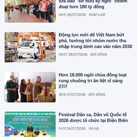
lừa đảo "sở hữu kỳ nghỉ" chiếm
đoạt hơn 180 tỷ đồng
09:11 28/07/2026
PHÁP LUẬT
Động lực mới để Việt Nam bứt
phá, hướng tới nhóm nước thu
nhập trung bình cao vào năm 2030
09:07 28/07/2026
ĐỜI SỐNG
Hơn 18.000 ngôi chùa đồng loạt
rung chuông tri ân liệt sĩ sáng
27/7
18:19 27/07/2026
ĐỜI SỐNG
Festival Dân ca, Dân vũ Quốc tế
2026 được tổ chức tại Điện Biên
14:13 24/07/2026
Xã hội