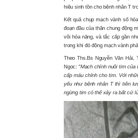
hiệu sinh tồn cho bệnh nhân T tr
Kết quả chụp mạch vành số hó
đoạn đầu của thân chung động mạ
vôi hóa nặng, và tắc cấp gần n
trong khi đó động mạch vành phả
Theo Ths.Bs Nguyễn Văn Hải, 
Ngọc: "
Mạch chính nuôi tim của 
cấp máu chính cho tim. Với nhữn
yếu như bệnh nhân T thì tiên l
ngừng tim có thể xảy ra bất cứ l