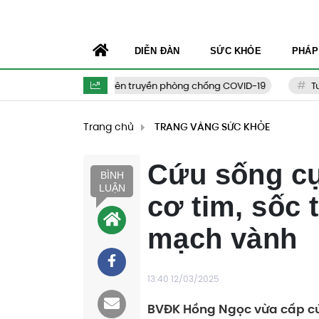
DIỄN ĐÀN
SỨC KHỎE
PHÁP
Tuyên truyền phòng chống COVID-19
Tư vấn 
Trang chủ
TRANG VÀNG SỨC KHỎE
Cứu sống cụ
BÌNH
LUẬN
cơ tim, sốc 
mạch vành
13:40 12/03/2025
BVĐK Hồng Ngọc vừa cấp cứ