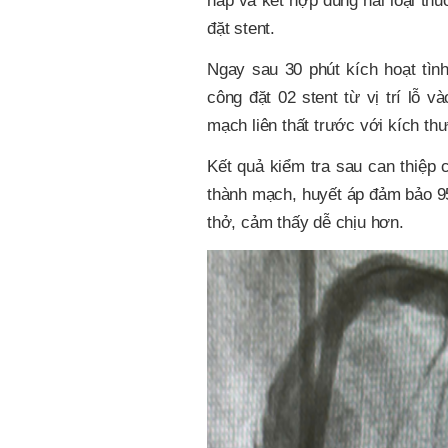
hấp và kết hợp dùng hai loại th
đặt stent.
Ngay sau 30 phút kích hoạt tì
công đặt 02 stent từ vị trí lỗ 
mạch liên thất trước với kích th
Kết quả kiểm tra sau can thiệp c
thành mạch, huyết áp đảm bảo 9
thở, cảm thấy dễ chịu hơn.