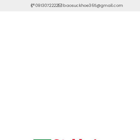
0913072222
baosuckhoe365@gmail.com