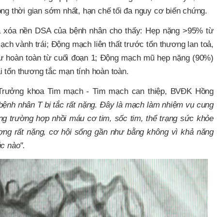
ong thời gian sớm nhất, hạn chế tối đa nguy cơ biến chứng.
a xóa nền DSA của bệnh nhân cho thấy: Hẹp nặng >95% từ
ch vành trái; Động mạch liên thất trước tổn thương lan toả,
hư hoàn toàn từ cuối đoạn 1; Động mạch mũ hẹp nặng (90%)
i tổn thương tắc mạn tính hoàn toàn.
Trưởng khoa Tim mạch - Tim mạch can thiệp, BVĐK Hồng
bệnh nhân T bị tắc rất nặng. Đây là mạch làm nhiệm vụ cung
g trường hợp nhồi máu cơ tim, sốc tim, thể trạng sức khỏe
ượng rất nặng, cơ hội sống gần như bằng không vì khả năng
úc nào".