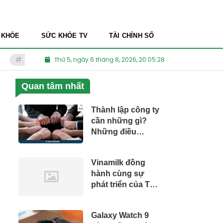
 KHỎE
SỨC KHỎE TV
TÀI CHÍNH SỐ
Thẩm mỹ viện kém chất lượng
Thứ 5, ngày 6 tháng 8, 2026, 20:05:30
Thuốc Nam dành cho người 
Quan tâm nhất
Thành lập công ty
cần những gì?
Những điều
Startup nên biết
Vinamilk đồng
hành cùng sự
phát triển của Thủ
đô Hà Nội
Galaxy Watch 9