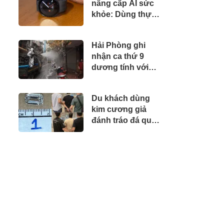
nâng cấp AI sức
khỏe: Dùng thực
tế các chỉ số đo có
còn bị ảo?
Hải Phòng ghi
nhận ca thứ 9
dương tính với
SARS-CoV-2 liên
quan “ổ dịch”
Du khách dùng
huyện Vĩnh Bảo
kim cương giả
đánh tráo đá quý
hơn 4 tỷ đồng, sa
lưới ngay tại sân
bay Singapore