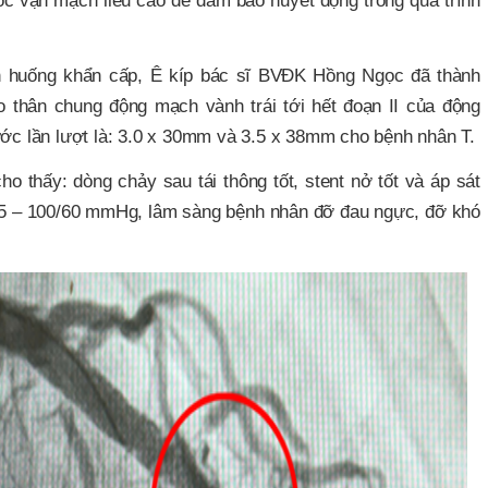
uốc vận mạch liều cao để đảm bảo huyết động trong quá trình
nh huống khẩn cấp, Ê kíp bác sĩ BVĐK Hồng Ngọc đã thành
vào thân chung động mạch vành trái tới hết đoạn II của động
ước lần lượt là: 3.0 x 30mm và 3.5 x 38mm cho bệnh nhân T.
ho thấy: dòng chảy sau tái thông tốt, stent nở tốt và áp sát
5 – 100/60 mmHg, lâm sàng bệnh nhân đỡ đau ngực, đỡ khó