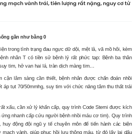
g mạch vành trái, tiên lượng rất nặng, nguy cơ tử
 sống gần như bằng 0
iện trong tình trạng đau ngực dữ dội, mệt lả, vã mồ hôi, kèm
bệnh nhân T có tiền sử bệnh lý rất phức tạp: Bệnh ba thân
uy tim, hở van hai lá, tràn dịch màng tim…
m cận lâm sàng cần thiết, bệnh nhân được chẩn đoán
nhồi
t áp tụt 70/50mmhg, suy tim với chức năng tâm thu thất trái
rất xấu, cần xử lý khẩn cấp
,
quy trình
Code Stemi được kích
ản ứng nhanh cấp cứu người bệnh nhồi máu cơ tim). Quy trình
 huy động đội ngũ y tế chuyên môn để tiến hành các biện
mạch vành, giúp phục hồi lưu thông máu, từ đó lấy lại dấu