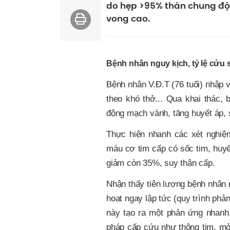
do hẹp >95% thân chung độn
vong cao.
Bệnh nhân nguy kịch, tỷ lệ cứu
Bệnh nhân V.Đ.T (76 tuổi) nhập v
theo khó thở...
Qua khai thác
, 
động mạch vành, tăng huyết áp, s
Thực hiện nhanh các xét nghiệ
máu cơ tim cấp có sốc tim,
huyế
giảm còn 35%
, suy thận cấp.
Nhận thấy tiên lượng bệnh nhân 
hoạt ngay lập tức (quy trình ph
này tạo ra một phản ứng nhanh,
pháp cấp cứu như thông tim, mở 