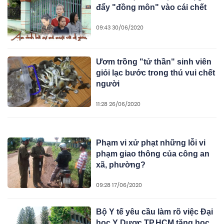
đẩy "đồng môn" vào cái chết
09:43 30/06/2020
Ươm trồng "tử thần" sinh viên
giỏi lạc bước trong thú vui chết
người
11:28 26/06/2020
Phạm vi xử phạt những lỗi vi
phạm giao thông của công an
xã, phường?
09:28 17/06/2020
Bộ Y tế yêu cầu làm rõ việc Đại
học Y Dược TP.HCM tăng học