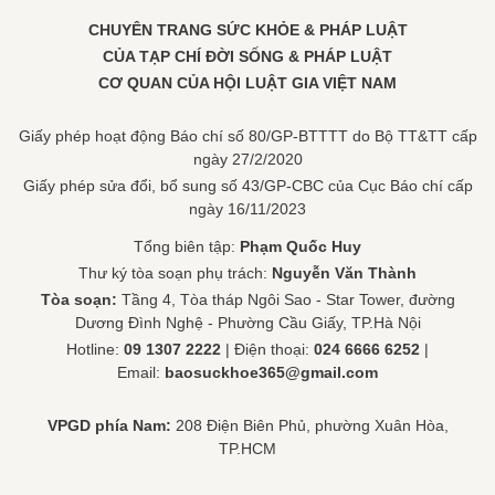
CHUYÊN TRANG SỨC KHỎE & PHÁP LUẬT
CỦA TẠP CHÍ ĐỜI SỐNG & PHÁP LUẬT
CƠ QUAN CỦA HỘI LUẬT GIA VIỆT NAM
Giấy phép hoạt động Báo chí số 80/GP-BTTTT do Bộ TT&TT cấp
ngày 27/2/2020
Giấy phép sửa đổi, bổ sung số 43/GP-CBC của Cục Báo chí cấp
ngày 16/11/2023
Tổng biên tập:
Phạm Quốc Huy
Thư ký tòa soạn phụ trách:
Nguyễn Văn Thành
Tòa soạn:
Tầng 4, Tòa tháp Ngôi Sao - Star Tower, đường
Dương Đình Nghệ - Phường Cầu Giấy, TP.Hà Nội
Hotline:
09 1307 2222
| Điện thoại:
024 6666 6252
|
Email:
baosuckhoe365@gmail.com
VPGD phía Nam:
208 Điện Biên Phủ, phường Xuân Hòa,
TP.HCM